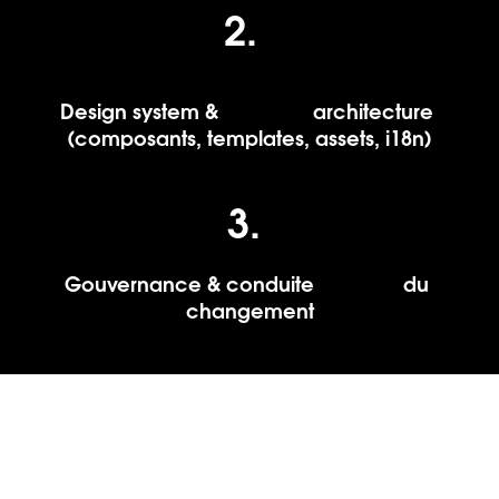
2.
Design system &                 architecture 
(composants, templates, assets, i18n)
3. 
Gouvernance & conduite                du 
changement
4. 
Éco-conception &           performance